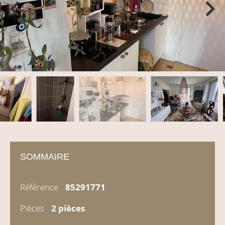
SOMMAIRE
Référence
85291771
Pièces
2 pièces